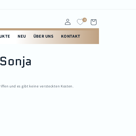
0
Einloggen
Warenkorb
DUKTE
NEU
ÜBER UNS
KONTAKT
 Sonja
riffen und es gibt keine versteckten Kosten.