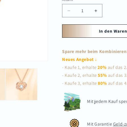
Verringere
Erhöhe
die
die
Menge
Menge
für
für
In den Waren
Silberkette
Silberkette
Sonja
Sonja
Spare mehr beim Kombinieren
Neues Angebot ↓
- Kaufe 1, erhalte
20%
auf das 2
- Kaufe 2, erhalte
55%
auf das 3
- Kaufe 3, erhalte
80%
auf das 4
Mit jedem Kauf sp
Mit Garantie
Geld-z