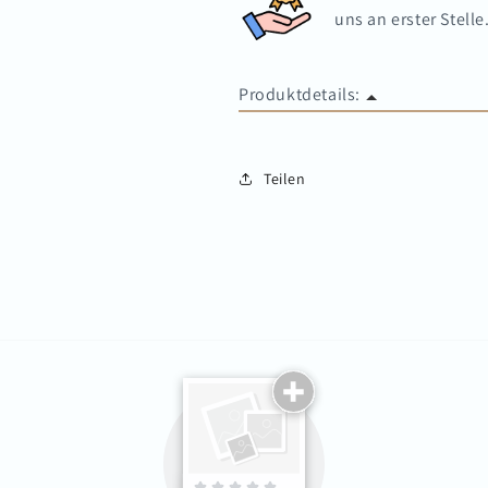
uns an erster Stelle
Produktdetails:
•
Material: Silber 925
Teilen
•
Behandlungsprozess: Seiko
•
Gewicht: 3.15
•
Packungsinhalt: X1