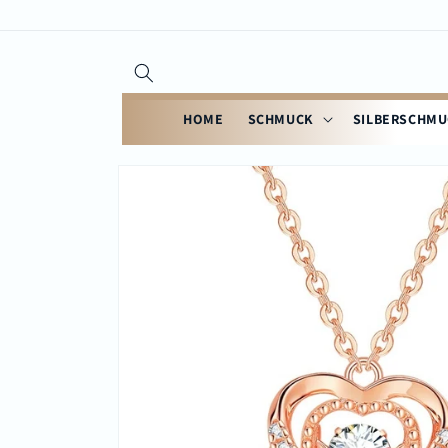
Direkt
zum
Inhalt
HOME
SCHMUCK
SILBERSCHM
Zu
Produktinformationen
springen