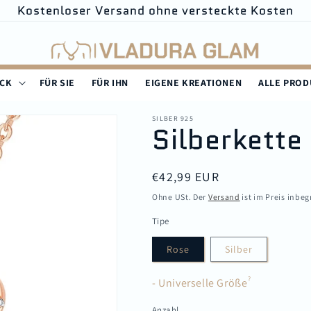
Kostenloser Versand ohne versteckte Kosten
UCK
FÜR SIE
FÜR IHN
EIGENE KREATIONEN
ALLE PRO
SILBER 925
Silberkette
Normaler
€42,99 EUR
Preis
Ohne USt. Der
Versand
ist im Preis inbeg
Tipe
Rose
Silber
?
- Universelle Größe
Anzahl