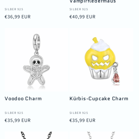
Vampirfledermaus
Anbieter:
SILBER 925
Anbieter:
SILBER 925
Normaler
€36,99 EUR
Normaler
€40,99 EUR
Preis
Preis
Voodoo Charm
Kürbis-Cupcake Charm
Anbieter:
SILBER 925
Anbieter:
SILBER 925
Normaler
€35,99 EUR
Normaler
€35,99 EUR
Preis
Preis