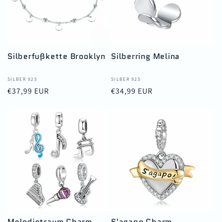
Silberfußkette Brooklyn
Silberring Melina
Anbieter:
SILBER 925
Anbieter:
SILBER 925
Normaler
€37,99 EUR
Normaler
€34,99 EUR
Preis
Preis
Melodietraum Charm
S'agapo Charm