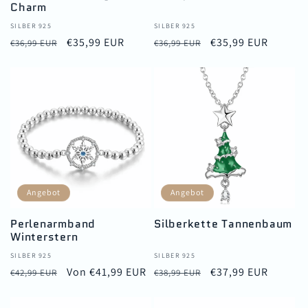
Charm
Anbieter:
SILBER 925
Anbieter:
SILBER 925
Normaler
Verkaufspreis
€35,99 EUR
Normaler
Verkaufspreis
€35,99 EUR
€36,99 EUR
€36,99 EUR
Preis
Preis
Angebot
Angebot
Perlenarmband
Silberkette Tannenbaum
Winterstern
Anbieter:
SILBER 925
Anbieter:
SILBER 925
Normaler
Verkaufspreis
Von €41,99 EUR
Normaler
Verkaufspreis
€37,99 EUR
€42,99 EUR
€38,99 EUR
Preis
Preis