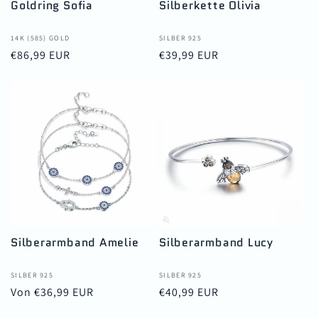
Goldring Sofia
Silberkette Olivia
Anbieter:
14K (585) GOLD
Anbieter:
SILBER 925
Normaler
€86,99 EUR
Normaler
€39,99 EUR
Preis
Preis
Silberarmband Amelie
Silberarmband Lucy
Anbieter:
SILBER 925
Anbieter:
SILBER 925
Normaler
Von €36,99 EUR
Normaler
€40,99 EUR
Preis
Preis