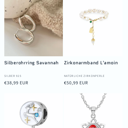
Silberohrring Savannah
Zirkonarmband L'amoin
Anbieter:
SILBER 925
Anbieter:
NATÜRLICHE ZIRKONPERLE
Normaler
€38,99 EUR
Normaler
€50,99 EUR
Preis
Preis