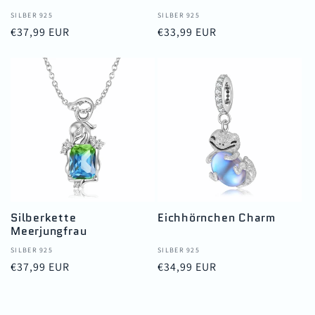
Anbieter:
SILBER 925
Anbieter:
SILBER 925
Normaler
€37,99 EUR
Normaler
€33,99 EUR
Preis
Preis
Silberkette
Eichhörnchen Charm
Meerjungfrau
Anbieter:
SILBER 925
Anbieter:
SILBER 925
Normaler
€37,99 EUR
Normaler
€34,99 EUR
Preis
Preis