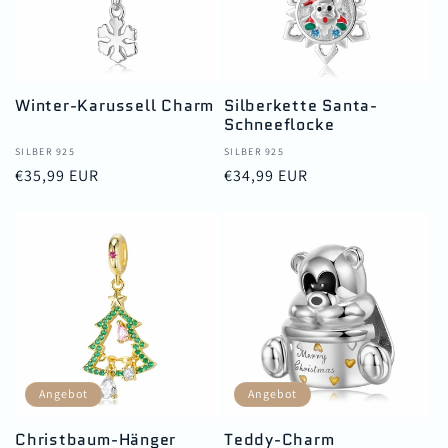
Winter-Karussell Charm
Silberkette Santa-
Schneeflocke
Anbieter:
SILBER 925
Anbieter:
SILBER 925
Normaler
€35,99 EUR
Normaler
€34,99 EUR
Preis
Preis
Angebot
Angebot
Christbaum-Hänger
Teddy-Charm