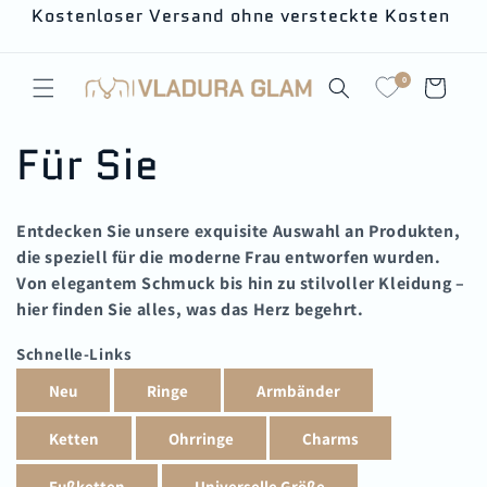
Direkt
Kostenloser Versand ohne versteckte Kosten
zum
Inhalt
0
Warenkorb
K
Für Sie
a
Entdecken Sie unsere exquisite Auswahl an Produkten,
t
die speziell für die moderne Frau entworfen wurden.
Von elegantem Schmuck bis hin zu stilvoller Kleidung –
e
hier finden Sie alles, was das Herz begehrt.
g
Schnelle-Links
o
r