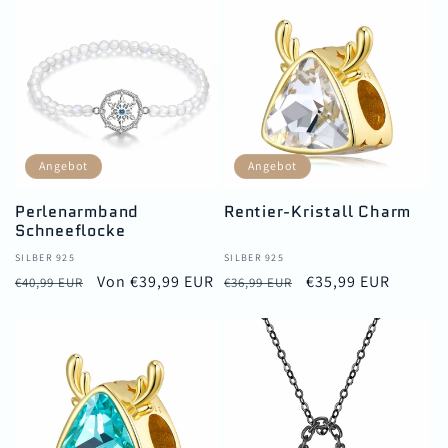
Angebot
Angebot
Perlenarmband
Rentier-Kristall Charm
Schneeflocke
Anbieter:
SILBER 925
Anbieter:
SILBER 925
Normaler
Verkaufspreis
Von €39,99 EUR
Normaler
Verkaufspreis
€35,99 EUR
€40,99 EUR
€36,99 EUR
Preis
Preis