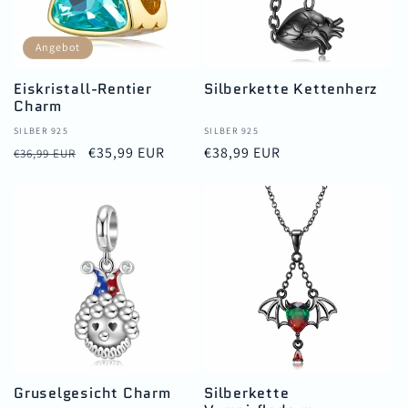
Angebot
Eiskristall-Rentier
Silberkette Kettenherz
Charm
Anbieter:
SILBER 925
Anbieter:
SILBER 925
Normaler
Verkaufspreis
€35,99 EUR
Normaler
€38,99 EUR
€36,99 EUR
Preis
Preis
Gruselgesicht Charm
Silberkette