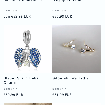
Anbieter:
SILBER 925
Anbieter:
SILBER 925
Normaler
Von €32,99 EUR
Normaler
€36,99 EUR
Preis
Preis
Blauer Stern Liebe
Silberohrring Lydia
Charm
Anbieter:
SILBER 925
Anbieter:
SILBER 925
Normaler
€39,99 EUR
Normaler
€31,99 EUR
Preis
Preis