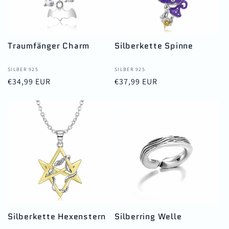
Traumfänger Charm
Silberkette Spinne
Anbieter:
SILBER 925
Anbieter:
SILBER 925
Normaler
€34,99 EUR
Normaler
€37,99 EUR
Preis
Preis
Silberkette Hexenstern
Silberring Welle