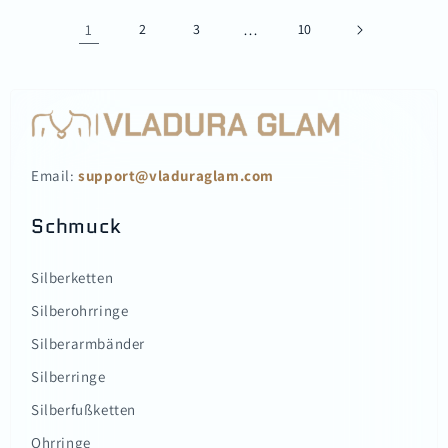
1
2
3
…
10
Email:
support@vladuraglam.com
Schmuck
Silberketten
Silberohrringe
Silberarmbänder
Silberringe
Silberfußketten
Ohrringe