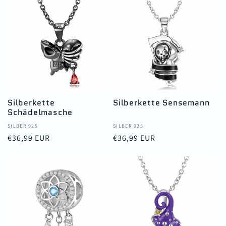
Silberkette
Silberkette Sensemann
Schädelmasche
Anbieter:
SILBER 925
Anbieter:
SILBER 925
Normaler
€36,99 EUR
Normaler
€36,99 EUR
Preis
Preis