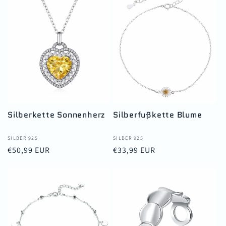
Silberkette Sonnenherz
Silberfußkette Blume
Anbieter:
SILBER 925
Anbieter:
SILBER 925
Normaler
€50,99 EUR
Normaler
€33,99 EUR
Preis
Preis