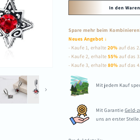
Menge
Menge
für
für
In den Waren
Silberohrring
Silberohrring
Eliza
Eliza
Spare mehr beim Kombinieren
Neues Angebot ↓
- Kaufe 1, erhalte
20%
auf das 2
- Kaufe 2, erhalte
55%
auf das 3
- Kaufe 3, erhalte
80%
auf das 4
Mit jedem Kauf sp
Mit Garantie
Geld-z
uns an erster Stelle