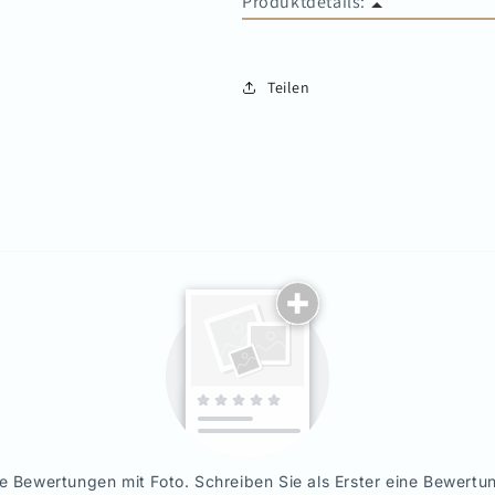
Produktdetails:
•
Material: Silber 925
Teilen
•
Behandlungsverfahren: Inlay
•
Packungsinhalt: X1(Paar)
e Bewertungen mit Foto. Schreiben Sie als Erster eine Bewertun