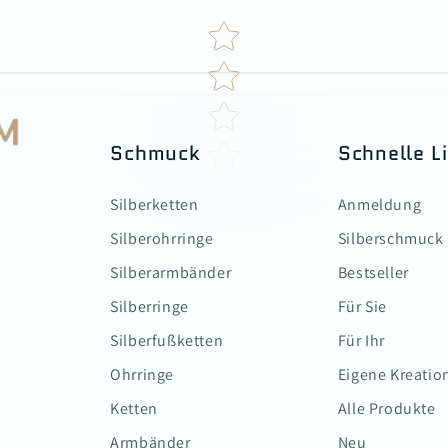
Star rating
Schmuck
Schnelle L
Silberketten
Anmeldung
Silberohrringe
Silberschmuck
Silberarmbänder
Bestseller
Silberringe
Für Sie
Silberfußketten
Für Ihr
Ohrringe
Eigene Kreatio
Ketten
Alle Produkte
Armbänder
Neu