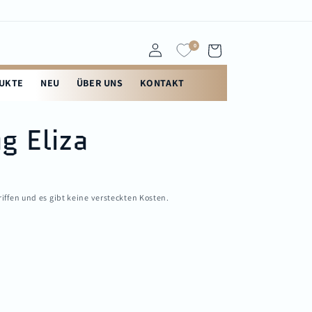
0
Einloggen
Warenkorb
DUKTE
NEU
ÜBER UNS
KONTAKT
g Eliza
riffen und es gibt keine versteckten Kosten.