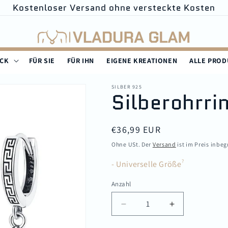
Kostenloser Versand ohne versteckte Kosten
UCK
FÜR SIE
FÜR IHN
EIGENE KREATIONEN
ALLE PRO
SILBER 925
Silberohrrin
Normaler
€36,99 EUR
Preis
Ohne USt. Der
Versand
ist im Preis inbeg
?
- Universelle Größe
Anzahl
Verringere
Erhöhe
die
die